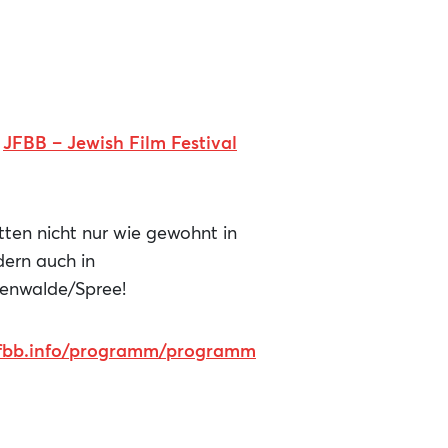
s
JFBB – Jewish Film Festival
ätten nicht nur wie gewohnt in
ern auch in
tenwalde/Spree!
/jfbb.info/programm/programm