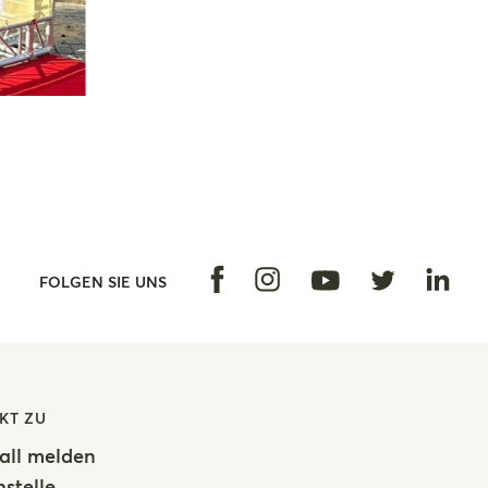
Facebook
Instagram
Linke
FOLGEN SIE UNS
Youtube
Twitter
KT ZU
all melden
stelle