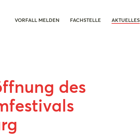
VORFALL MELDEN
FACHSTELLE
AKTUELLES
öffnung des
mfestivals
urg