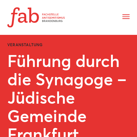
Zum Inhalt springen
Zeige N
VERANSTALTUNG
Führung durch
die Synagoge –
Jüdische
Gemeinde
Frankfurt