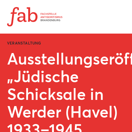
Zum Inhalt springen
VERANSTALTUNG
Ausstellungserö
„Jüdische
Schicksale in
Werder (Havel)
1933–1945